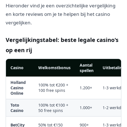
Hieronder vind je een overzichtelijke vergelijking
en korte reviews om je te helpen bij het casino
vergelijken.
Vergelijkingstabel: beste legale casino's
op een rij
Aantal
Casino
Welkomstbonus
Uitbetalings
spellen
Holland
100% tot €200 +
Casino
1.200+
1-3 werkdag
100 free spins
Online
Toto
100% tot €100 +
1.000+
1-2 werkdag
Casino
50 free spins
BetCity
50% tot €150
900+
1-3 werkdag