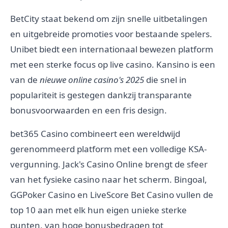
BetCity staat bekend om zijn snelle uitbetalingen
en uitgebreide promoties voor bestaande spelers.
Unibet biedt een internationaal bewezen platform
met een sterke focus op live casino. Kansino is een
van de
nieuwe online casino's 2025
die snel in
populariteit is gestegen dankzij transparante
bonusvoorwaarden en een fris design.
bet365 Casino combineert een wereldwijd
gerenommeerd platform met een volledige KSA-
vergunning. Jack's Casino Online brengt de sfeer
van het fysieke casino naar het scherm. Bingoal,
GGPoker Casino en LiveScore Bet Casino vullen de
top 10 aan met elk hun eigen unieke sterke
punten, van hoge bonusbedragen tot