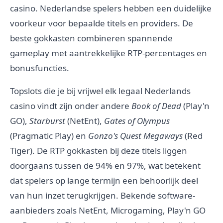
casino. Nederlandse spelers hebben een duidelijke
voorkeur voor bepaalde titels en providers. De
beste gokkasten combineren spannende
gameplay met aantrekkelijke RTP-percentages en
bonusfuncties.
Topslots die je bij vrijwel elk legaal Nederlands
casino vindt zijn onder andere
Book of Dead
(Play'n
GO),
Starburst
(NetEnt),
Gates of Olympus
(Pragmatic Play) en
Gonzo's Quest Megaways
(Red
Tiger). De RTP gokkasten bij deze titels liggen
doorgaans tussen de 94% en 97%, wat betekent
dat spelers op lange termijn een behoorlijk deel
van hun inzet terugkrijgen. Bekende software-
aanbieders zoals NetEnt, Microgaming, Play'n GO