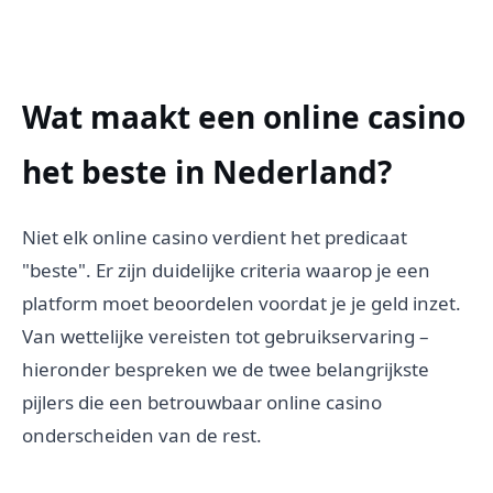
Wat maakt een online casino
het beste in Nederland?
Niet elk online casino verdient het predicaat
"beste". Er zijn duidelijke criteria waarop je een
platform moet beoordelen voordat je je geld inzet.
Van wettelijke vereisten tot gebruikservaring –
hieronder bespreken we de twee belangrijkste
pijlers die een betrouwbaar online casino
onderscheiden van de rest.