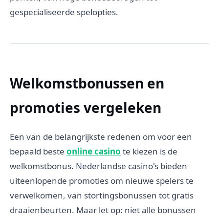
gespecialiseerde spelopties.
Welkomstbonussen en
promoties vergeleken
Een van de belangrijkste redenen om voor een
bepaald beste
online casino
te kiezen is de
welkomstbonus. Nederlandse casino's bieden
uiteenlopende promoties om nieuwe spelers te
verwelkomen, van stortingsbonussen tot gratis
draaienbeurten. Maar let op: niet alle bonussen