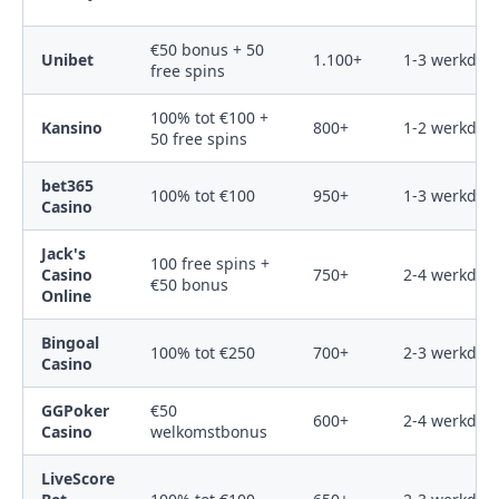
€50 bonus + 50
Unibet
1.100+
1-3 werkdag
free spins
100% tot €100 +
Kansino
800+
1-2 werkdag
50 free spins
bet365
100% tot €100
950+
1-3 werkdag
Casino
Jack's
100 free spins +
Casino
750+
2-4 werkdag
€50 bonus
Online
Bingoal
100% tot €250
700+
2-3 werkdag
Casino
GGPoker
€50
600+
2-4 werkdag
Casino
welkomstbonus
LiveScore