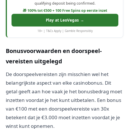
qualifying deposit being confirmed.
🎁 100% tot €500 + 100 Free Spins op eerste inzet
Play at LeoVegas →
18+ | T&Cs Apply | Gamble Responsibly
Bonusvoorwaarden en doorspeel­
vereisten uitgelegd
De doorspeel­vereisten zijn misschien wel het
belangrijkste aspect van elke casinobonus. Dit
getal geeft aan hoe vaak je het bonusbedrag moet
inzetten voordat je het kunt uitbetalen. Een bonus
van €100 met een doorspeel­vereiste van 30x
betekent dat je €3.000 moet inzetten voordat je je
winst kunt opnemen.