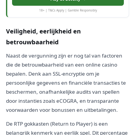
18+ | T&Cs Apply | Gamble Responsibly
Veiligheid, eerlijkheid en
betrouwbaarheid
Naast de vergunning zijn er nog tal van factoren
die de betrouwbaarheid van een online casino
bepalen. Denk aan SSL-encryptie om je
persoonlijke gegevens en financiële transacties te
beschermen, onafhankelijke audits van spellen
door instanties zoals eCOGRA, en transparante
voorwaarden voor bonussen en uitbetalingen.
De RTP gokkasten (Return to Player) is een
belangrijk kenmerk van eerlijk spel. Dit percentage