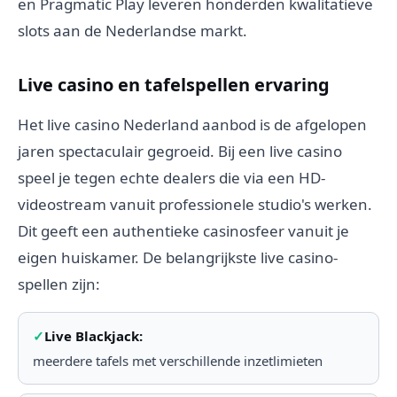
en Pragmatic Play leveren honderden kwalitatieve
slots aan de Nederlandse markt.
Live casino en tafelspellen ervaring
Het live casino Nederland aanbod is de afgelopen
jaren spectaculair gegroeid. Bij een live casino
speel je tegen echte dealers die via een HD-
videostream vanuit professionele studio's werken.
Dit geeft een authentieke casinosfeer vanuit je
eigen huiskamer. De belangrijkste live casino-
spellen zijn:
Live Blackjack:
meerdere tafels met verschillende inzetlimieten