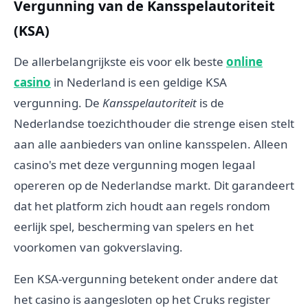
Vergunning van de Kansspelautoriteit
(KSA)
De allerbelangrijkste eis voor elk beste
online
casino
in Nederland is een geldige KSA
vergunning. De
Kansspelautoriteit
is de
Nederlandse toezichthouder die strenge eisen stelt
aan alle aanbieders van online kansspelen. Alleen
casino's met deze vergunning mogen legaal
opereren op de Nederlandse markt. Dit garandeert
dat het platform zich houdt aan regels rondom
eerlijk spel, bescherming van spelers en het
voorkomen van gokverslaving.
Een KSA-vergunning betekent onder andere dat
het casino is aangesloten op het Cruks register