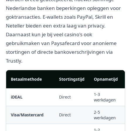
Nederlandse banken beperkingen opleggen voor
goktransacties. E-wallets zoals PayPal, Skrill en
Neteller bieden een extra laag van privacy.
Daarnaast kun je bij veel casino's ook
gebruikmaken van Paysafecard voor anonieme
stortingen of directe bankoverschrijvingen via
Trustly.
M
Betaalmethode
Stortingstijd
Opnametijd
s
1-3
iDEAL
Direct
€
werkdagen
2-5
Visa/Mastercard
Direct
€
werkdagen
1-2