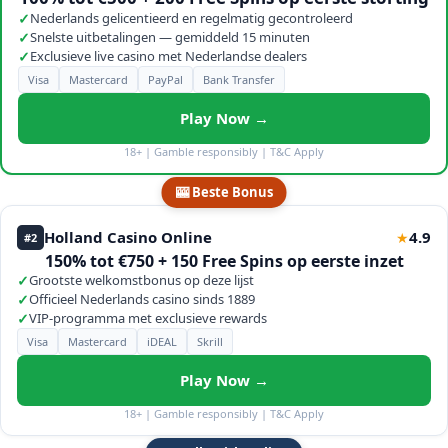
✓
Nederlands gelicentieerd en regelmatig gecontroleerd
✓
Snelste uitbetalingen — gemiddeld 15 minuten
✓
Exclusieve live casino met Nederlandse dealers
Visa
Mastercard
PayPal
Bank Transfer
Play Now →
18+ | Gamble responsibly | T&C Apply
🎰 Beste Bonus
Holland Casino Online
4.9
★
#2
150% tot €750 + 150 Free Spins op eerste inzet
✓
Grootste welkomstbonus op deze lijst
✓
Officieel Nederlands casino sinds 1889
✓
VIP-programma met exclusieve rewards
Visa
Mastercard
iDEAL
Skrill
Play Now →
18+ | Gamble responsibly | T&C Apply