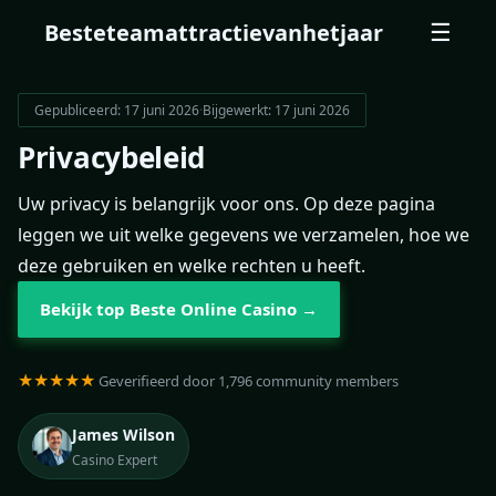
Besteteamattractievanhetjaar
☰
Gepubliceerd: 17 juni 2026
·
Bijgewerkt: 17 juni 2026
Privacybeleid
Uw privacy is belangrijk voor ons. Op deze pagina
leggen we uit welke gegevens we verzamelen, hoe we
deze gebruiken en welke rechten u heeft.
Bekijk top Beste Online Casino →
★★★★★
Geverifieerd door 1,796 community members
James Wilson
Casino Expert