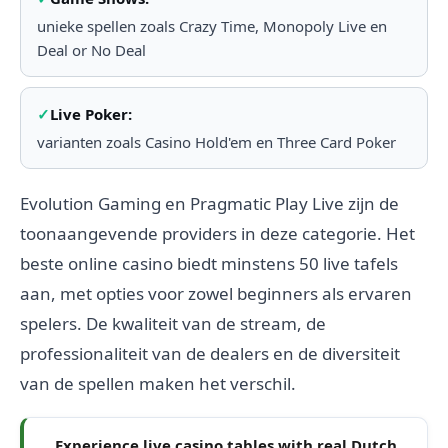
unieke spellen zoals Crazy Time, Monopoly Live en
Deal or No Deal
Live Poker:
varianten zoals Casino Hold'em en Three Card Poker
Evolution Gaming en Pragmatic Play Live zijn de
toonaangevende providers in deze categorie. Het
beste online casino biedt minstens 50 live tafels
aan, met opties voor zowel beginners als ervaren
spelers. De kwaliteit van de stream, de
professionaliteit van de dealers en de diversiteit
van de spellen maken het verschil.
Experience live casino tables with real Dutch