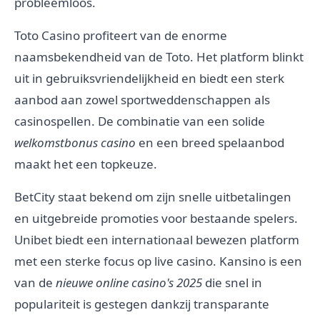
probleemloos.
Toto Casino profiteert van de enorme
naamsbekendheid van de Toto. Het platform blinkt
uit in gebruiksvriendelijkheid en biedt een sterk
aanbod aan zowel sportweddenschappen als
casinospellen. De combinatie van een solide
welkomstbonus casino
en een breed spelaanbod
maakt het een topkeuze.
BetCity staat bekend om zijn snelle uitbetalingen
en uitgebreide promoties voor bestaande spelers.
Unibet biedt een internationaal bewezen platform
met een sterke focus op live casino. Kansino is een
van de
nieuwe online casino's 2025
die snel in
populariteit is gestegen dankzij transparante