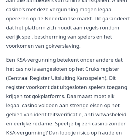
aan alle aanbieders van online kansspelen. Alleen
casino's met deze vergunning mogen legaal
opereren op de Nederlandse markt. Dit garandeert
dat het platform zich houdt aan regels rondom
eerlijk spel, bescherming van spelers en het
voorkomen van gokverslaving.
Een KSA-vergunning betekent onder andere dat
het casino is aangesloten op het Cruks register
(Centraal Register Uitsluiting Kansspelen). Dit
register voorkomt dat uitgesloten spelers toegang
krijgen tot gokplatforms. Daarnaast moet elk
legaal casino voldoen aan strenge eisen op het
gebied van identiteitsverificatie, anti-witwasbeleid
en eerlijke reclame. Speel je bij een casino zonder
KSA-vergunning? Dan loop je risico op fraude en