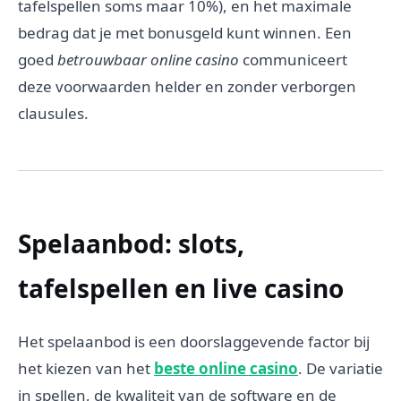
tafelspellen soms maar 10%), en het maximale
bedrag dat je met bonusgeld kunt winnen. Een
goed
betrouwbaar online casino
communiceert
deze voorwaarden helder en zonder verborgen
clausules.
Spelaanbod: slots,
tafelspellen en live casino
Het spelaanbod is een doorslaggevende factor bij
het kiezen van het
beste online casino
. De variatie
in spellen, de kwaliteit van de software en de