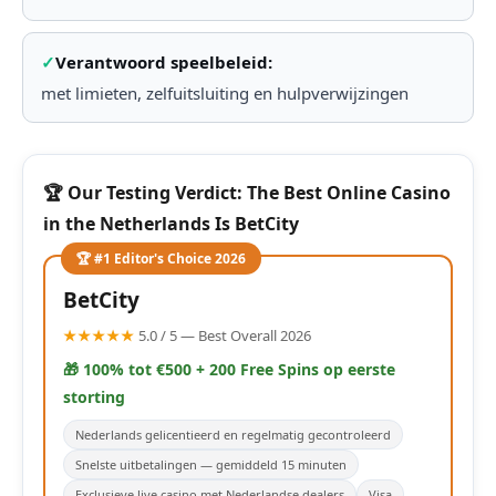
Verantwoord speelbeleid:
met limieten, zelfuitsluiting en hulpverwijzingen
🏆 Our Testing Verdict: The Best Online Casino
in the Netherlands Is BetCity
🏆 #1 Editor's Choice 2026
BetCity
★★★★★
5.0 / 5 — Best Overall 2026
🎁 100% tot €500 + 200 Free Spins op eerste
storting
Nederlands gelicentieerd en regelmatig gecontroleerd
Snelste uitbetalingen — gemiddeld 15 minuten
Exclusieve live casino met Nederlandse dealers
Visa