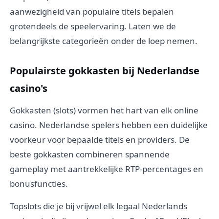
aanwezigheid van populaire titels bepalen
grotendeels de speelervaring. Laten we de
belangrijkste categorieën onder de loep nemen.
Populairste gokkasten bij Nederlandse
casino's
Gokkasten (slots) vormen het hart van elk online
casino. Nederlandse spelers hebben een duidelijke
voorkeur voor bepaalde titels en providers. De
beste gokkasten combineren spannende
gameplay met aantrekkelijke RTP-percentages en
bonusfuncties.
Topslots die je bij vrijwel elk legaal Nederlands