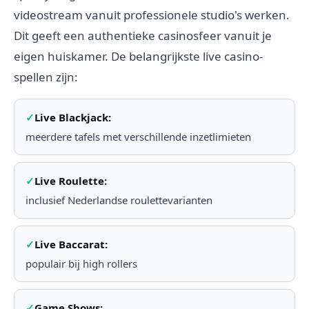
videostream vanuit professionele studio's werken.
Dit geeft een authentieke casinosfeer vanuit je
eigen huiskamer. De belangrijkste live casino-
spellen zijn:
Live Blackjack:
meerdere tafels met verschillende inzetlimieten
Live Roulette:
inclusief Nederlandse roulettevarianten
Live Baccarat:
populair bij high rollers
Game Shows: