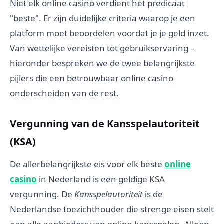
Niet elk online casino verdient het predicaat
"beste". Er zijn duidelijke criteria waarop je een
platform moet beoordelen voordat je je geld inzet.
Van wettelijke vereisten tot gebruikservaring –
hieronder bespreken we de twee belangrijkste
pijlers die een betrouwbaar online casino
onderscheiden van de rest.
Vergunning van de Kansspelautoriteit
(KSA)
De allerbelangrijkste eis voor elk beste
online
casino
in Nederland is een geldige KSA
vergunning. De
Kansspelautoriteit
is de
Nederlandse toezichthouder die strenge eisen stelt