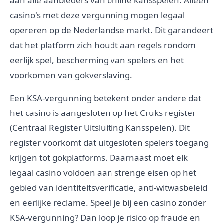
aan alle aanbieders van online kansspelen. Alleen
casino's met deze vergunning mogen legaal
opereren op de Nederlandse markt. Dit garandeert
dat het platform zich houdt aan regels rondom
eerlijk spel, bescherming van spelers en het
voorkomen van gokverslaving.
Een KSA-vergunning betekent onder andere dat
het casino is aangesloten op het Cruks register
(Centraal Register Uitsluiting Kansspelen). Dit
register voorkomt dat uitgesloten spelers toegang
krijgen tot gokplatforms. Daarnaast moet elk
legaal casino voldoen aan strenge eisen op het
gebied van identiteitsverificatie, anti-witwasbeleid
en eerlijke reclame. Speel je bij een casino zonder
KSA-vergunning? Dan loop je risico op fraude en