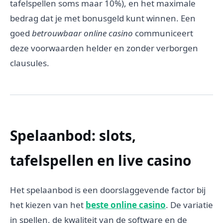
tafelspellen soms maar 10%), en het maximale
bedrag dat je met bonusgeld kunt winnen. Een
goed
betrouwbaar online casino
communiceert
deze voorwaarden helder en zonder verborgen
clausules.
Spelaanbod: slots,
tafelspellen en live casino
Het spelaanbod is een doorslaggevende factor bij
het kiezen van het
beste online casino
. De variatie
in spellen, de kwaliteit van de software en de