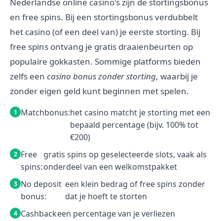
Nederlandse online casino's zijn de stortingsbonus
en free spins. Bij een stortingsbonus verdubbelt
het casino (of een deel van) je eerste storting. Bij
free spins ontvang je gratis draaienbeurten op
populaire gokkasten. Sommige platforms bieden
zelfs een
casino bonus zonder storting
, waarbij je
zonder eigen geld kunt beginnen met spelen.
Matchbonus:
het casino matcht je storting met een
bepaald percentage (bijv. 100% tot
€200)
Free
gratis spins op geselecteerde slots, vaak als
spins:
onderdeel van een welkomstpakket
No deposit
een klein bedrag of free spins zonder
bonus:
dat je hoeft te storten
Cashback
een percentage van je verliezen