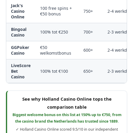
Jack's
100 free spins +
Casino
750+
2-4 werkdag
€50 bonus
Online
Bingoal
100% tot €250
700+
2-3 werkdag
Casino
GGPoker
€50
600+
2-4 werkdag
Casino
welkomstbonus
LiveScore
Bet
100% tot €100
650+
2-3 werkdag
Casino
See why Holland Casino Online tops the
comparison table
Biggest welcome bonus on this list at 150% up to €750, from
the casino brand the Netherlands has trusted since 1889.
✓ Holland Casino Online scored 9.5/10 in our independent