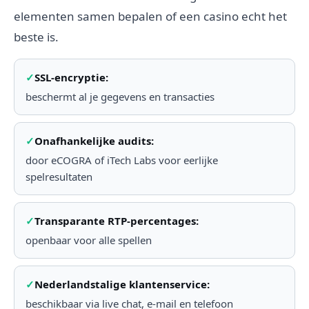
elementen samen bepalen of een casino echt het
beste is.
SSL-encryptie:
beschermt al je gegevens en transacties
Onafhankelijke audits:
door eCOGRA of iTech Labs voor eerlijke
spelresultaten
Transparante RTP-percentages:
openbaar voor alle spellen
Nederlandstalige klantenservice:
beschikbaar via live chat, e-mail en telefoon