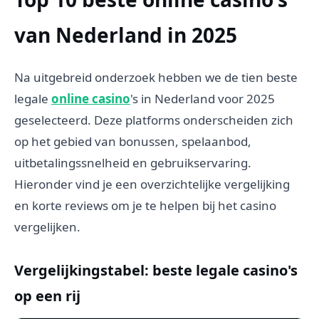
van Nederland in 2025
Na uitgebreid onderzoek hebben we de tien beste
legale
online casino
's in Nederland voor 2025
geselecteerd. Deze platforms onderscheiden zich
op het gebied van bonussen, spelaanbod,
uitbetalingssnelheid en gebruikservaring.
Hieronder vind je een overzichtelijke vergelijking
en korte reviews om je te helpen bij het casino
vergelijken.
Vergelijkingstabel: beste legale casino's
op een rij