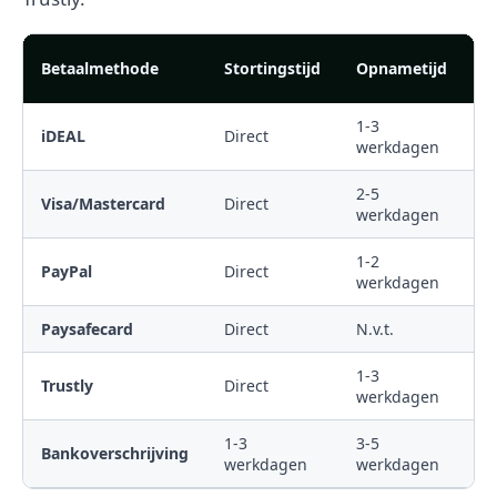
M
Betaalmethode
Stortingstijd
Opnametijd
s
1-3
iDEAL
Direct
€
werkdagen
2-5
Visa/Mastercard
Direct
€
werkdagen
1-2
PayPal
Direct
€
werkdagen
Paysafecard
Direct
N.v.t.
€
1-3
Trustly
Direct
€
werkdagen
1-3
3-5
Bankoverschrijving
€
werkdagen
werkdagen