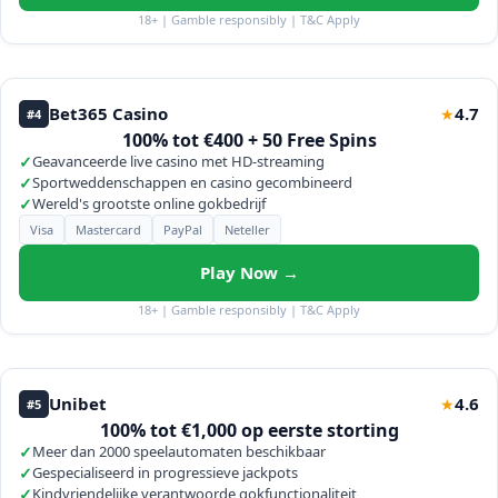
18+ | Gamble responsibly | T&C Apply
Bet365 Casino
4.7
★
#4
100% tot €400 + 50 Free Spins
✓
Geavanceerde live casino met HD-streaming
✓
Sportweddenschappen en casino gecombineerd
✓
Wereld's grootste online gokbedrijf
Visa
Mastercard
PayPal
Neteller
Play Now →
18+ | Gamble responsibly | T&C Apply
Unibet
4.6
★
#5
100% tot €1,000 op eerste storting
✓
Meer dan 2000 speelautomaten beschikbaar
✓
Gespecialiseerd in progressieve jackpots
✓
Kindvriendelijke verantwoorde gokfunctionaliteit