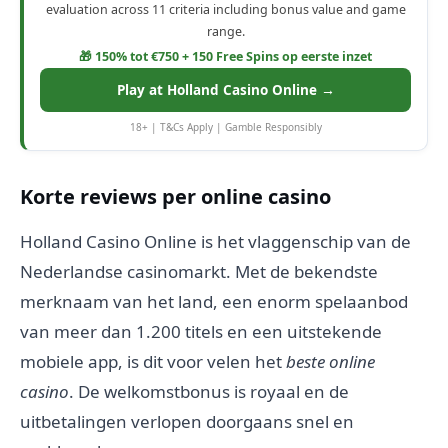
evaluation across 11 criteria including bonus value and game
range.
🎁 150% tot €750 + 150 Free Spins op eerste inzet
Play at Holland Casino Online →
18+ | T&Cs Apply | Gamble Responsibly
Korte reviews per online casino
Holland Casino Online is het vlaggenschip van de
Nederlandse casinomarkt. Met de bekendste
merknaam van het land, een enorm spelaanbod
van meer dan 1.200 titels en een uitstekende
mobiele app, is dit voor velen het
beste online
casino
. De welkomstbonus is royaal en de
uitbetalingen verlopen doorgaans snel en