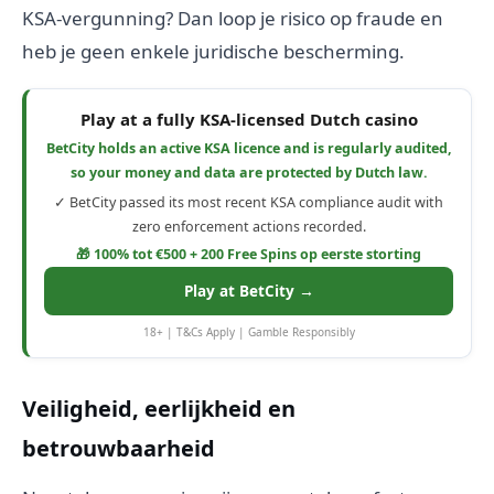
KSA-vergunning? Dan loop je risico op fraude en
heb je geen enkele juridische bescherming.
Play at a fully KSA-licensed Dutch casino
BetCity holds an active KSA licence and is regularly audited,
so your money and data are protected by Dutch law.
✓ BetCity passed its most recent KSA compliance audit with
zero enforcement actions recorded.
🎁 100% tot €500 + 200 Free Spins op eerste storting
Play at BetCity →
18+ | T&Cs Apply | Gamble Responsibly
Veiligheid, eerlijkheid en
betrouwbaarheid