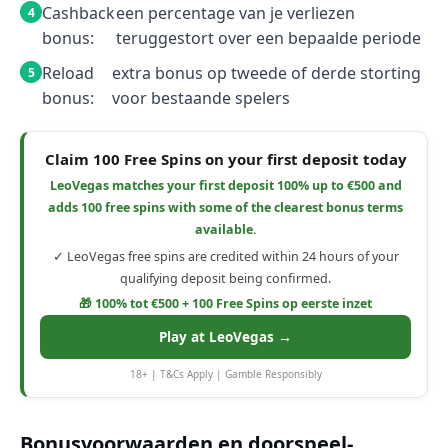
Cashback
een percentage van je verliezen
bonus:
teruggestort over een bepaalde periode
Reload
extra bonus op tweede of derde storting
bonus:
voor bestaande spelers
Claim 100 Free Spins on your first deposit today
LeoVegas matches your first deposit 100% up to €500 and
adds 100 free spins with some of the clearest bonus terms
available.
✓ LeoVegas free spins are credited within 24 hours of your
qualifying deposit being confirmed.
🎁 100% tot €500 + 100 Free Spins op eerste inzet
Play at LeoVegas →
18+ | T&Cs Apply | Gamble Responsibly
Bonusvoorwaarden en doorspeel­