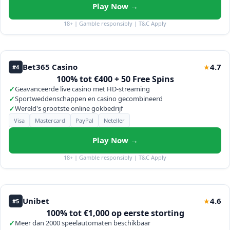
Play Now →
18+ | Gamble responsibly | T&C Apply
Bet365 Casino
4.7
★
#4
100% tot €400 + 50 Free Spins
✓
Geavanceerde live casino met HD-streaming
✓
Sportweddenschappen en casino gecombineerd
✓
Wereld's grootste online gokbedrijf
Visa
Mastercard
PayPal
Neteller
Play Now →
18+ | Gamble responsibly | T&C Apply
Unibet
4.6
★
#5
100% tot €1,000 op eerste storting
✓
Meer dan 2000 speelautomaten beschikbaar