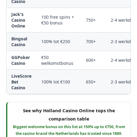
Casino
Jack's
100 free spins +
Casino
750+
2-4 werkdag
€50 bonus
Online
Bingoal
100% tot €250
700+
2-3 werkdag
Casino
GGPoker
€50
600+
2-4 werkdag
Casino
welkomstbonus
LiveScore
Bet
100% tot €100
650+
2-3 werkdag
Casino
See why Holland Casino Online tops the
comparison table
Biggest welcome bonus on this list at 150% up to €750, from
the casino brand the Netherlands has trusted since 1889.