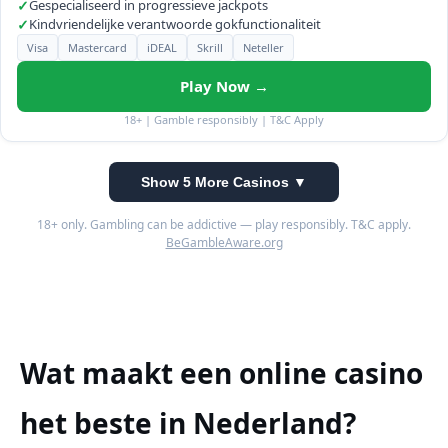
✓
Gespecialiseerd in progressieve jackpots
✓
Kindvriendelijke verantwoorde gokfunctionaliteit
Visa
Mastercard
iDEAL
Skrill
Neteller
Play Now →
18+ | Gamble responsibly | T&C Apply
Show 5 More Casinos ▼
18+ only. Gambling can be addictive — play responsibly. T&C apply.
BeGambleAware.org
Wat maakt een online casino
het beste in Nederland?