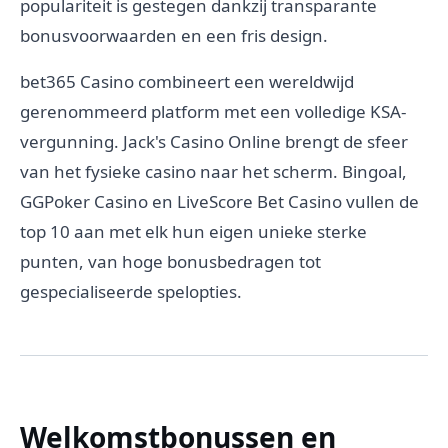
populariteit is gestegen dankzij transparante
bonusvoorwaarden en een fris design.
bet365 Casino combineert een wereldwijd
gerenommeerd platform met een volledige KSA-
vergunning. Jack's Casino Online brengt de sfeer
van het fysieke casino naar het scherm. Bingoal,
GGPoker Casino en LiveScore Bet Casino vullen de
top 10 aan met elk hun eigen unieke sterke
punten, van hoge bonusbedragen tot
gespecialiseerde spelopties.
Welkomstbonussen en