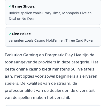
Game Shows:
unieke spellen zoals Crazy Time, Monopoly Live en
Deal or No Deal
Live Poker:
varianten zoals Casino Hold'em en Three Card Poker
Evolution Gaming en Pragmatic Play Live zijn de
toonaangevende providers in deze categorie. Het
beste online casino biedt minstens 50 live tafels
aan, met opties voor zowel beginners als ervaren
spelers. De kwaliteit van de stream, de
professionaliteit van de dealers en de diversiteit
van de spellen maken het verschil.