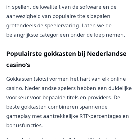
in spellen, de kwaliteit van de software en de
aanwezigheid van populaire titels bepalen
grotendeels de speelervaring. Laten we de
belangrijkste categorieën onder de loep nemen.
Populairste gokkasten bij Nederlandse
casino's
Gokkasten (slots) vormen het hart van elk online
casino. Nederlandse spelers hebben een duidelijke
voorkeur voor bepaalde titels en providers. De
beste gokkasten combineren spannende
gameplay met aantrekkelijke RTP-percentages en
bonusfuncties.