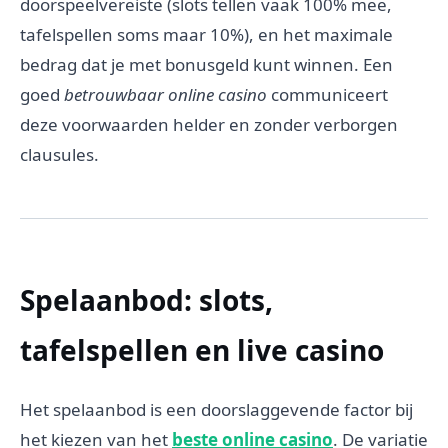
doorspeel­vereiste (slots tellen vaak 100% mee,
tafelspellen soms maar 10%), en het maximale
bedrag dat je met bonusgeld kunt winnen. Een
goed
betrouwbaar online casino
communiceert
deze voorwaarden helder en zonder verborgen
clausules.
Spelaanbod: slots,
tafelspellen en live casino
Het spelaanbod is een doorslaggevende factor bij
het kiezen van het
beste online casino
. De variatie