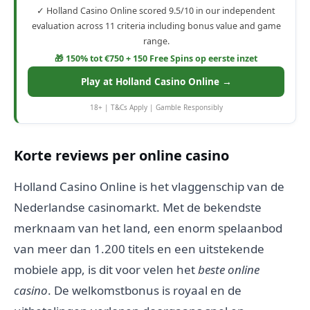
✓ Holland Casino Online scored 9.5/10 in our independent
evaluation across 11 criteria including bonus value and game
range.
🎁 150% tot €750 + 150 Free Spins op eerste inzet
Play at Holland Casino Online →
18+ | T&Cs Apply | Gamble Responsibly
Korte reviews per online casino
Holland Casino Online is het vlaggenschip van de
Nederlandse casinomarkt. Met de bekendste
merknaam van het land, een enorm spelaanbod
van meer dan 1.200 titels en een uitstekende
mobiele app, is dit voor velen het
beste online
casino
. De welkomstbonus is royaal en de