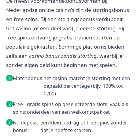
De meest voorkomende bonusvormen bij
Nederlandse online casino's zijn de stortingsbonus
en free spins. Bij een stortingsbonus verdubbelt
het casino (of een deel van) je eerste storting. Bij
free spins ontvang je gratis draaienbeurten op
populaire gokkasten. Sommige platforms bieden
zelfs een
casino bonus zonder storting
, waarbij je
zonder eigen geld kunt beginnen met spelen.
Matchbonus:
het casino matcht je storting met een
bepaald percentage (bijv. 100% tot
€200)
Free
gratis spins op geselecteerde slots, vaak als
spins:
onderdeel van een welkomstpakket
No deposit
een klein bedrag of free spins zonder
bonus:
dat je hoeft te storten