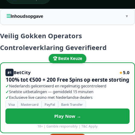
☰
Inhoudsopgave
▼
Veilig Gokken Operators
Controleverklaring Geverifieerd
🏆 Beste Keuze
BetCity
5.0
★
#1
100% tot €500 + 200 Free Spins op eerste storting
✓
Nederlands gelicentieerd en regelmatig gecontroleerd
✓
Snelste uitbetalingen — gemiddeld 15 minuten
✓
Exclusieve live casino met Nederlandse dealers
Visa
Mastercard
PayPal
Bank Transfer
Play Now →
18+ | Gamble responsibly | T&C Apply