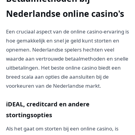
Nederlandse online casino's
Een cruciaal aspect van de online casino-ervaring is
hoe gemakkelijk en snel je geld kunt storten en
opnemen. Nederlandse spelers hechten veel
waarde aan vertrouwde betaalmethoden en snelle
uitbetalingen. Het beste online casino biedt een
breed scala aan opties die aansluiten bij de
voorkeuren van de Nederlandse markt.
iDEAL, creditcard en andere
stortingsopties
Als het gaat om storten bij een online casino, is