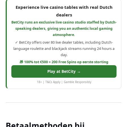
Experience live casino tables with real Dutch
dealers
BetCity runs an exclusive live casino studio staffed by Dutch-
speaking dealers, giving you an authentic local gaming
atmosphere.
✓ BetCity offers over 80 live dealer tables, including Dutch-
language roulette and blackjack streams running 24 hours a
day.
🎁 100% tot €500 + 200 Free Spins op eerste storting
Play at BetCity →
18+ | T&Cs Apply | Gamble Responsibly
Betaalmethoden bij