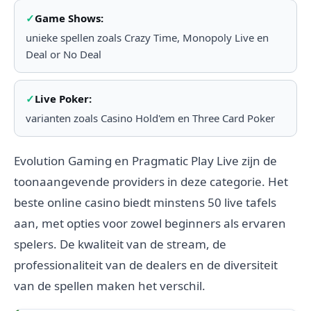
Game Shows:
unieke spellen zoals Crazy Time, Monopoly Live en
Deal or No Deal
Live Poker:
varianten zoals Casino Hold'em en Three Card Poker
Evolution Gaming en Pragmatic Play Live zijn de
toonaangevende providers in deze categorie. Het
beste online casino biedt minstens 50 live tafels
aan, met opties voor zowel beginners als ervaren
spelers. De kwaliteit van de stream, de
professionaliteit van de dealers en de diversiteit
van de spellen maken het verschil.