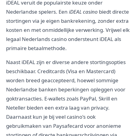
iDEAL veruit de populairste keuze onder
Nederlandse spelers. Een
iDEAL casino
biedt directe
stortingen via je eigen bankrekening, zonder extra
kosten en met onmiddellijke verwerking. Vrijwel elk
legaal Nederlands casino ondersteunt iDEAL als
primaire betaalmethode.
Naast iDEAL zijn er diverse andere stortingsopties
beschikbaar. Creditcards (Visa en Mastercard)
worden breed geaccepteerd, hoewel sommige
Nederlandse banken beperkingen opleggen voor
goktransacties. E-wallets zoals PayPal, Skrill en
Neteller bieden een extra laag van privacy.
Daarnaast kun je bij veel casino's ook
gebruikmaken van Paysafecard voor anonieme
stortingen of directe bankoverschrijvingen via