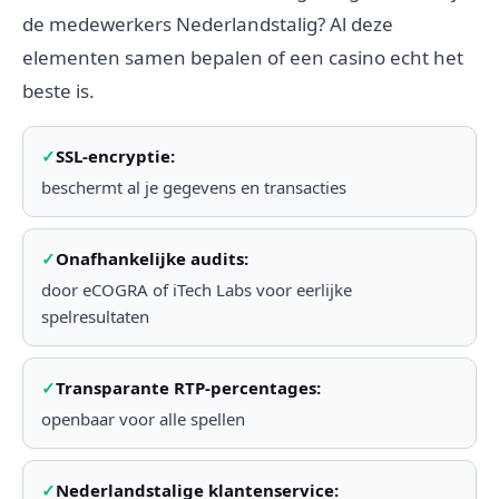
de medewerkers Nederlandstalig? Al deze
elementen samen bepalen of een casino echt het
beste is.
SSL-encryptie:
beschermt al je gegevens en transacties
Onafhankelijke audits:
door eCOGRA of iTech Labs voor eerlijke
spelresultaten
Transparante RTP-percentages:
openbaar voor alle spellen
Nederlandstalige klantenservice: