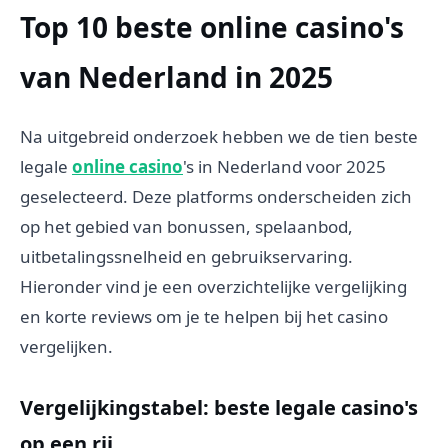
Top 10 beste online casino's
van Nederland in 2025
Na uitgebreid onderzoek hebben we de tien beste
legale
online casino
's in Nederland voor 2025
geselecteerd. Deze platforms onderscheiden zich
op het gebied van bonussen, spelaanbod,
uitbetalingssnelheid en gebruikservaring.
Hieronder vind je een overzichtelijke vergelijking
en korte reviews om je te helpen bij het casino
vergelijken.
Vergelijkingstabel: beste legale casino's
op een rij