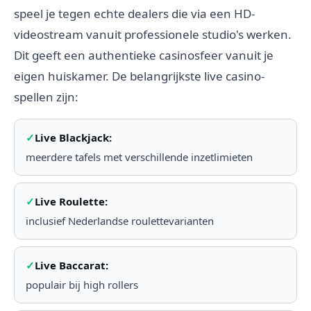
speel je tegen echte dealers die via een HD-
videostream vanuit professionele studio's werken.
Dit geeft een authentieke casinosfeer vanuit je
eigen huiskamer. De belangrijkste live casino-
spellen zijn:
Live Blackjack:
meerdere tafels met verschillende inzetlimieten
Live Roulette:
inclusief Nederlandse roulettevarianten
Live Baccarat:
populair bij high rollers